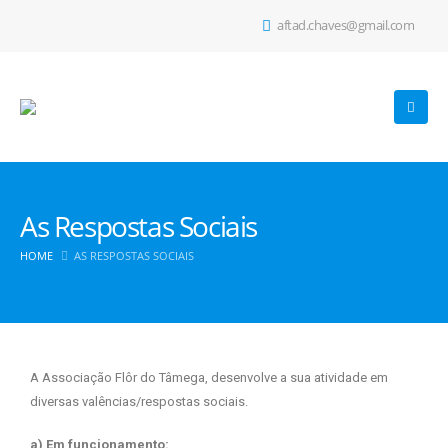
aftad.chaves@gmail.com
As Respostas Sociais
HOME
AS RESPOSTAS SOCIAIS
A Associação Flôr do Tâmega, desenvolve a sua atividade em
diversas valências/respostas sociais.
a) Em funcionamento: