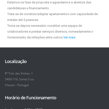
Estamos na fase de proposta e aguardamos a abertura das
candidaturas a financiamento.
Trata-se de construir/adaptar apartamentos com capacidade de
instalar até 5 pessoas.
Torna-se depois necessário constituir uma equipa de
colaboradores e prestar serviços diversos, nomeadamente o
fornecimento de refeições entre outros.
Ver mais
Localização
Rª Trás das Vinhas, 1
5400-716, Santa Cruz
Chaves - Portugal
Horário de Funcionamento