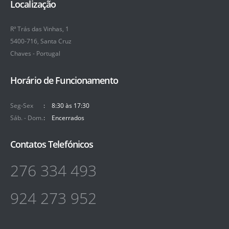
Localização
Rª Trás das Vinhas, 1
5400-716, Santa Cruz
Chaves - Portugal
Horário de Funcionamento
Seg-Sex
8:30 às 17:30
Sáb. - Dom.
Encerrados
Contatos Telefónicos
276 334 493
924 273 952