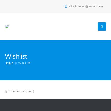
aftad.chaves@gmail.com
Wishlist
HOME
WISHLIST
[yith_wcwl_wishlist]